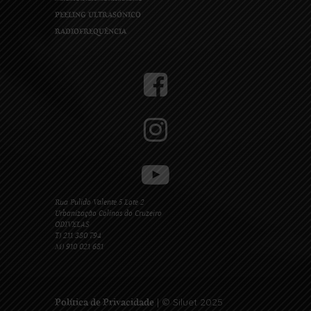
PEELING ULTRASÓNICO
RADIOFREQUÊNCIA
Rua Pulido Valente 5 Lote 2
Urbanização Colinas do Cruzeiro
ODIVELAS
T) 211 380 794
M) 910 021 681
| © Siluet 2025
Política de Privacidade