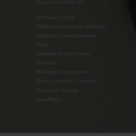
Manicure e Pedicure Gel
Esfoliação Corporal
Esfoliação Corporal com Hidratação
Esfoliação Corporal Geotermal
Thalgo
Massagem de Corpo e Rosto
Geotermal
Massagens de Relaxamento:
Simples, com Velas e Chocolate
Extensão de Pestanas
Maquilhagem