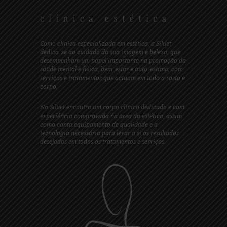
Como clínica especializada em estética, a Siluet
dedica-se ao cuidado da sua imagem e beleza, que
desempenham um papel importante na promoção da
saúde mental e física, bem-estar e auto-estima, com
serviços e tratamentos que actuam em todo o rosto e
corpo.
Na Siluet encontra um corpo clínico dedicado e com
experiência comprovada na área da estética, assim
como conta equipamento de qualidade e a
tecnologia necessária para levar a si os resultados
desejados em todos os tratamentos e serviços.