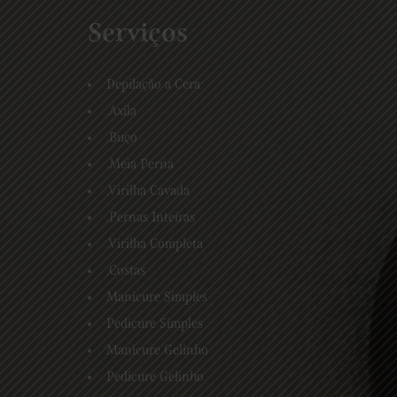
Serviços
Depilação a Cera:
.Axila
.Buço
.Meia Perna
.Virilha Cavada
.Pernas Inteiras
.Virilha Completa
.Costas
Manicure Simples
Pedicure Simples
Manicure Gelinho
Pedicure Gelinho