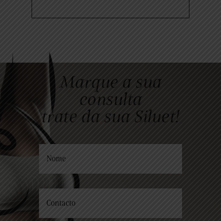
Marque a sua
consulta
trate da sua Siluet!