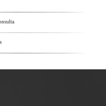
onsulta
s