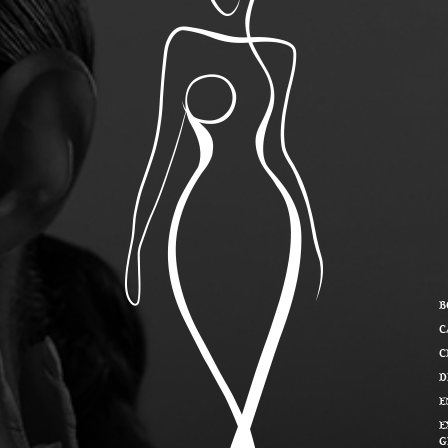
B
C
C
D
E
E
G